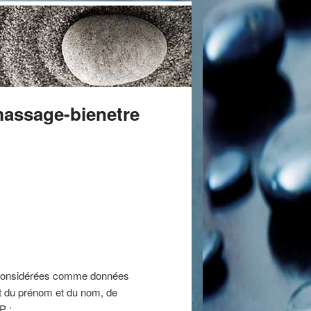
assage-bienetre
re considérées comme données
ent du prénom et du nom, de
P ;