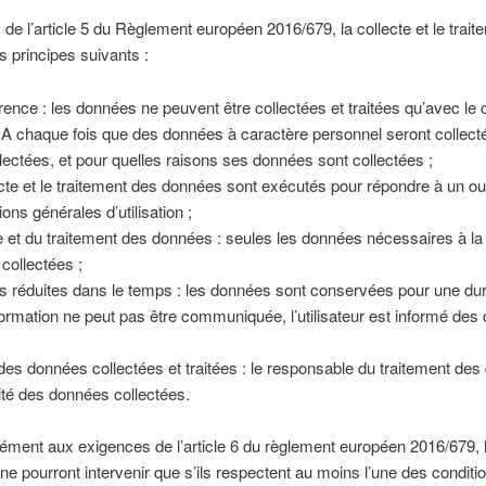
e l’article 5 du Règlement européen 2016/679, la collecte et le tra
es principes suivants :
arence : les données ne peuvent être collectées et traitées qu’avec le 
A chaque fois que des données à caractère personnel seront collectées,
ectées, et pour quelles raisons ses données sont collectées ;
llecte et le traitement des données sont exécutés pour répondre à un o
ons générales d’utilisation ;
te et du traitement des données : seules les données nécessaires à la
 collectées ;
réduites dans le temps : les données sont conservées pour une durée l
ormation ne peut pas être communiquée, l’utilisateur est informé des c
té des données collectées et traitées : le responsable du traitement de
alité des données collectées.
rmément aux exigences de l’article 6 du règlement européen 2016/679, l
e pourront intervenir que s’ils respectent au moins l’une des condit