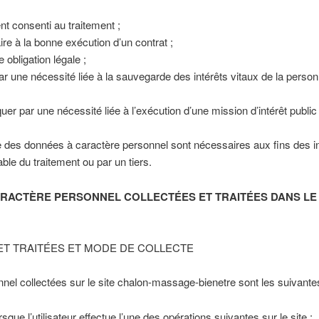
nt consenti au traitement ;
re à la bonne exécution d’un contrat ;
 obligation légale ;
par une nécessité liée à la sauvegarde des intérêts vitaux de la pers
quer par une nécessité liée à l’exécution d’une mission d’intérêt public
te des données à caractère personnel sont nécessaires aux fins des in
ble du traitement ou par un tiers.
CARACTÈRE PERSONNEL COLLECTÉES ET TRAITÉES DANS LE
T TRAITÉES ET MODE DE COLLECTE
el collectées sur le site chalon-massage-bienetre sont les suivantes
que l’utilisateur effectue l’une des opérations suivantes sur le site :