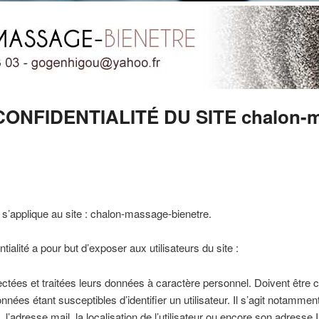
ONFIDENTIALITÉ DU SITE chalon-m
té s’applique au site : chalon-massage-bienetre.
tialité a pour but d’exposer aux utilisateurs du site :
ectées et traitées leurs données à caractère personnel. Doivent êt
nnées étant susceptibles d’identifier un utilisateur. Il s’agit notamm
, l’adresse mail, la localisation de l’utilisateur ou encore son adresse I